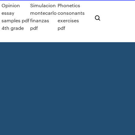
s
Opinion
Simulacion
Phonetics
essay
montecarlo
consonants
samples pdf
finanzas
exercises
4th grade
pdf
pdf