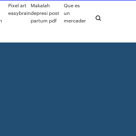
Pixel art
Makalah
Que es
easybrain
depresi post
un
n
partum pdf
mercader