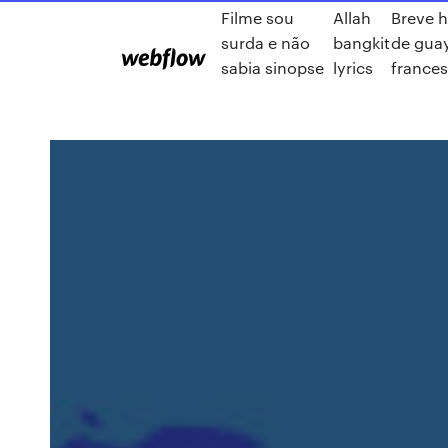
Filme sou
Allah
Breve h
surda e não
bangkit
de gua
sabia sinopse
lyrics
france