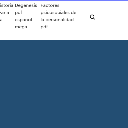
istoria
Degenesis
Factores
yana
pdf
psicosociales de
sa
español
la personalidad
mega
pdf